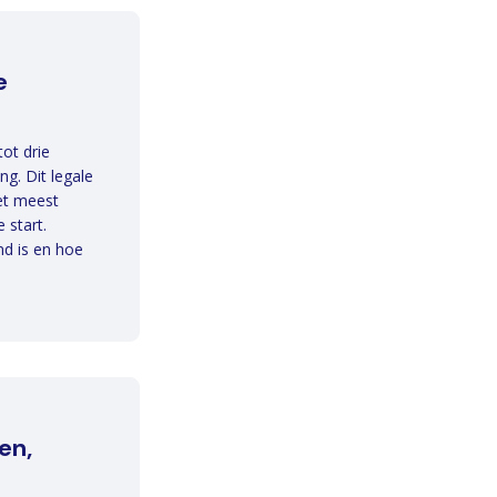
e
ot drie
g. Dit legale
het meest
 start.
d is en hoe
en,