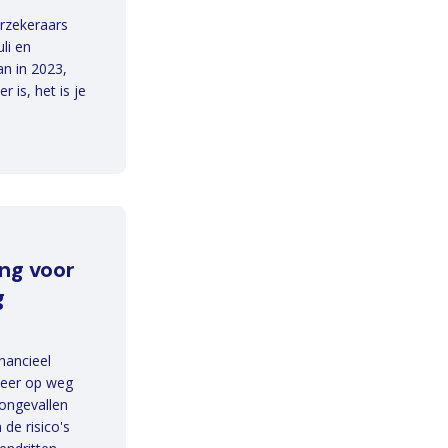
rzekeraars
li en
an in 2023,
 is, het is je
ng voor
g
inancieel
 weer op weg
songevallen
 de risico's