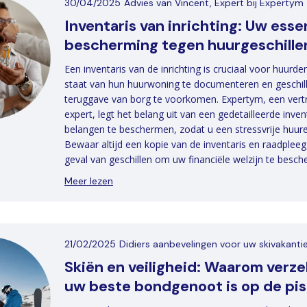
30/04/2025
Advies van Vincent, Expert bij Expertym
Inventaris van inrichting: Uw esse
bescherming tegen huurgeschille
Een inventaris van de inrichting is cruciaal voor huurd
staat van hun huurwoning te documenteren en geschil
teruggave van borg te voorkomen. Expertym, een ver
expert, legt het belang uit van een gedetailleerde inve
belangen te beschermen, zodat u een stressvrije huure
Bewaar altijd een kopie van de inventaris en raadpleeg
geval van geschillen om uw financiële welzijn te besc
Meer lezen
21/02/2025
Didiers aanbevelingen voor uw skivakanti
Skiën en veiligheid: Waarom verze
uw beste bondgenoot is op de pis