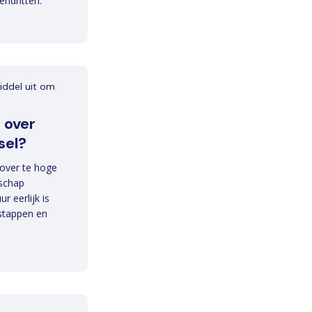
endritten.
middel uit om
 over
sel?
 over te hoge
dschap
r eerlijk is
 stappen en