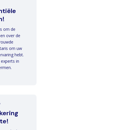
ntiële
n!
ers om de
len over de
trouwde
ntaris om uw
rvaring hebt.
 experts in
hermen.
e
kering
te!