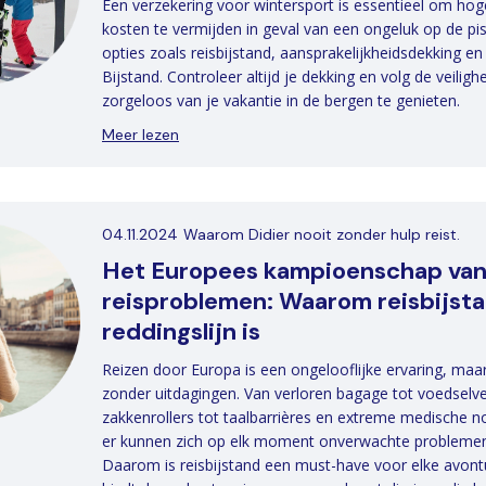
Een verzekering voor wintersport is essentieel om ho
kosten te vermijden in geval van een ongeluk op de pi
opties zoals reisbijstand, aansprakelijkheidsdekking en 
Bijstand. Controleer altijd je dekking en volg de veilig
zorgeloos van je vakantie in de bergen te genieten.
Meer lezen
04.11.2024
Waarom Didier nooit zonder hulp reist.
Het Europees kampioenschap va
reisproblemen: Waarom reisbijst
reddingslijn is
Reizen door Europa is een ongelooflijke ervaring, maar 
zonder uitdagingen. Van verloren bagage tot voedselver
zakkenrollers tot taalbarrières en extreme medische n
er kunnen zich op elk moment onverwachte probleme
Daarom is reisbijstand een must-have voor elke avontu