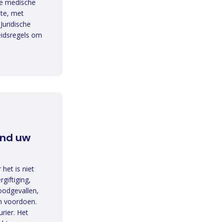
ge medische
ste, met
Juridische
heidsregels om
n
and uw
het is niet
giftiging,
oodgevallen,
n voordoen.
rier. Het