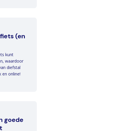
fiets (en
ts kunt
gen, waardoor
van diefstal
k en online!
en goede
t