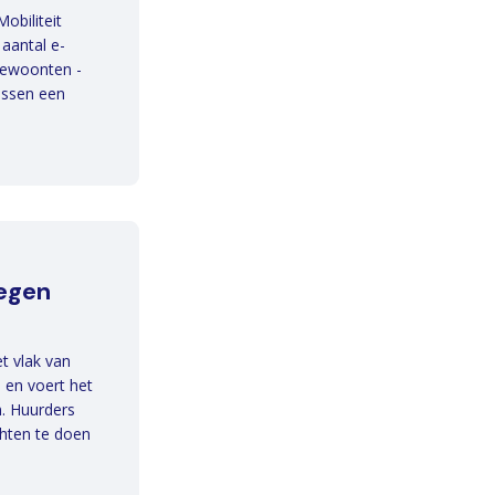
obiliteit
aantal e-
gewoonten -
ussen een
tegen
et vlak van
 en voert het
n. Huurders
hten te doen