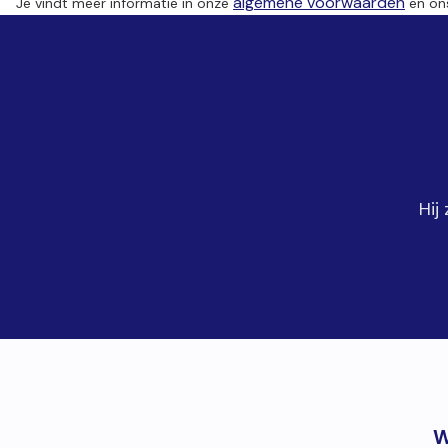
algemene voorwaarden
Je vindt meer informatie in onze
en o
Hij
W