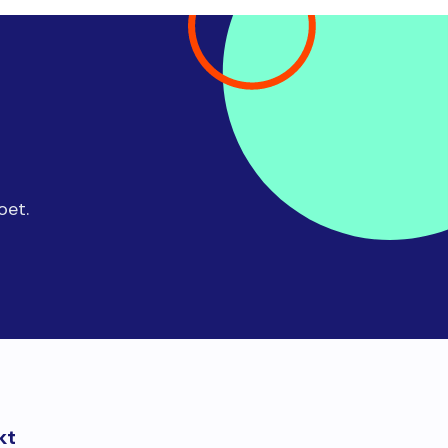
oet.
kt