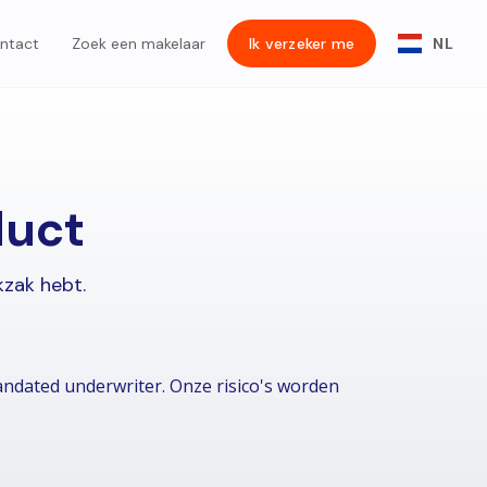
ntact
Zoek een makelaar
Ik verzeker me
NL
duct
kzak hebt.
dated underwriter. Onze risico's worden