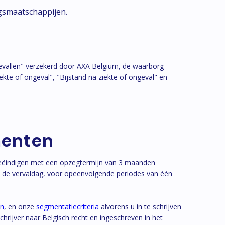
gsmaatschappijen.
evallen" verzekerd door AXA Belgium, de waarborg
ekte of ongeval", "Bijstand na ziekte of ongeval" en
menten
 beëindigen met een opzegtermijn van 3 maanden
p de vervaldag, voor opeenvolgende periodes van één
en
, en onze
segmentatiecriteria
alvorens u in te schrijven
ijver naar Belgisch recht en ingeschreven in het